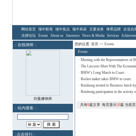
网站首页
|
瑞中航母
|
瑞中焦点
|
瑞中风采
|
主要业务
|
律界品牌
|
企业合
法律论坛
|
Events
|
About us
|
Attorneys
|
News & Media
|
Services
|
Achievem
您的位置:
首页
>>
Events
:: 在线律师 ::
Events
·
Meeting with the Representatives of Bu
·
The Lawyers Meet With The Economic
·
BMW’s Long March to Court..
·
Rocket maker takes BMW to court..
·
Ruizhong invited to Business lunch b
·
Ruizhong participation in the activity o
刘曼娜律师
共有
6
篇文章 每页显示
20
篇 当前页
:: 站内搜索 ::
::点击排行::