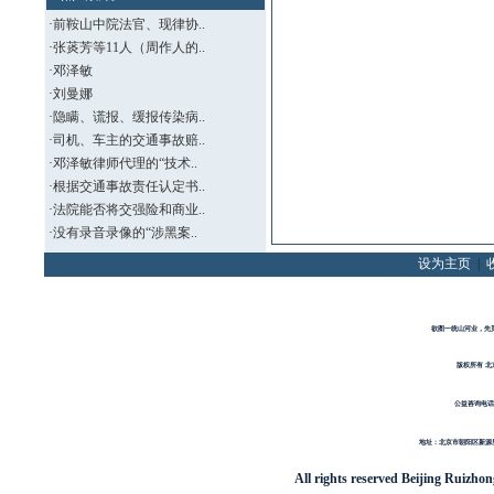
·
前鞍山中院法官、现律协..
·
张菼芳等11人（周作人的..
·
邓泽敏
·
刘曼娜
·
隐瞒、谎报、缓报传染病..
·
司机、车主的交通事故赔..
·
邓泽敏律师代理的“技术..
·
根据交通事故责任认定书..
·
法院能否将交强险和商业..
·
没有录音录像的“涉黑案..
设为主页
|
欲图一统山河业，先
版权所有 北
公益咨询电话
地址：北京市朝阳区新源里1
All rights reserved
Beijing Ruizho