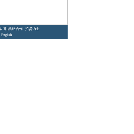
军团
|
战略合作
|
招贤纳士
|
English