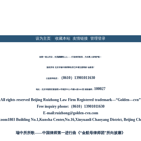
设为主页
|
收藏本站
|
友情链接
|
管理登录
欲图一统山河业，先觅麒麟阁上人——打造律所航母，为当事人保驾护航！
版权所有 北京市瑞中律师事务所已申请注册商标“金航母”
（
8610
）
13901011630
公益咨询电话：
100027
地址：北京市朝阳区新源里16号琨莎中心1号楼18层1803室
邮政编码：
All rights reserved
Beijing Ruizhong Law Firm
Registered trademark—“Golden—cvn”
Free inquiry phone:
（
8610
）
13901011630
E-mail:ruizhong@golden-cvn.com
oom1803 Building No.1,Kunsha Center,No.16,Xinyuanli Chaoyang District, Beijing Ch
瑞中所所歌——中国律师第一进行曲《“金航母律师团”所向披靡》