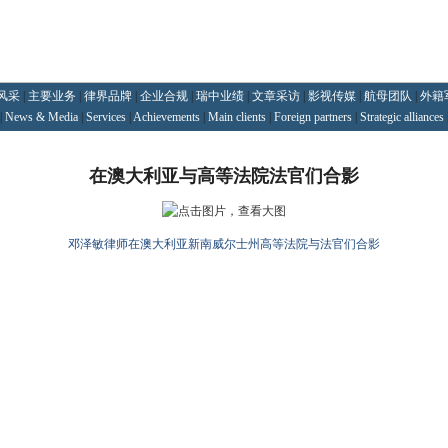
风采
|
主要业务
|
律界品牌
|
企业合规
|
瑞中业绩
|
文章采访
|
影视传媒
|
航母团队
|
外籍
|
News & Media
|
Services
|
Achievements
|
Main clients
|
Foreign partners
|
Strategic alliances
在澳大利亚与高等法院法官们合影
邓泽敏律师在澳大利亚新南威尔士州高等法院与法官们合影