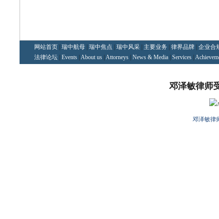
网站首页
|
瑞中航母
|
瑞中焦点
|
瑞中风采
|
主要业务
|
律界品牌
|
企业合
法律论坛
|
Events
|
About us
|
Attorneys
|
News & Media
|
Services
|
Achievem
邓泽敏律师
邓泽敏律